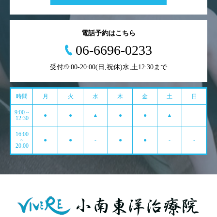
電話予約はこちら
06-6696-0233
受付/9:00-20:00(日,祝休)水,土12:30まで
時間
月
火
水
木
金
土
日
9:00 ~
●
●
▲
●
●
▲
-
12:30
16:00
~
●
●
-
●
●
-
-
20:00