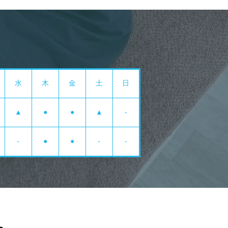
水
木
金
土
日
▲
●
●
▲
-
-
●
●
-
-