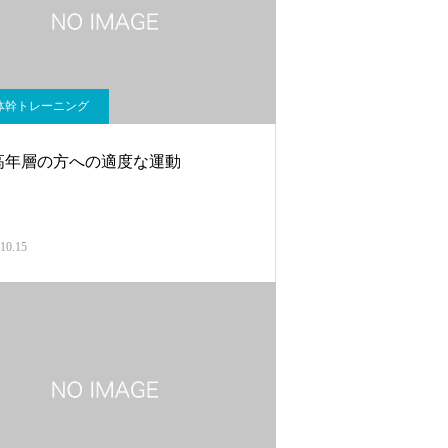
体幹トレーニング
高年層の方への適度な運動
10.15