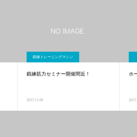
鍛錬トレーニングマシン
鍛練筋力セミナー開催間近！
ホ
2015.11.06
2015.