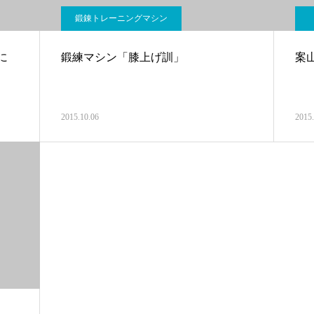
鍛錬トレーニングマシン
に
鍛練マシン「膝上げ訓」
案
2015.10.06
2015.