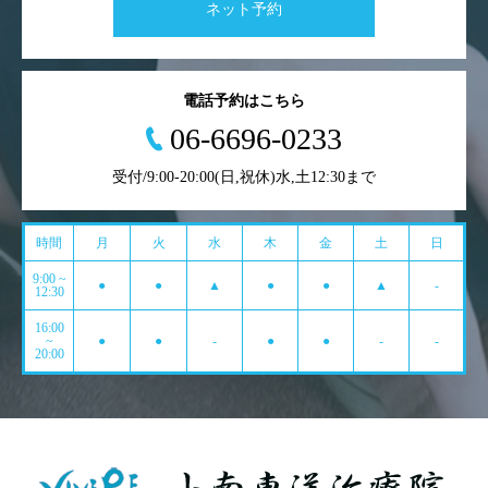
ネット予約
電話予約はこちら
06-6696-0233
受付/9:00-20:00(日,祝休)水,土12:30まで
時間
月
火
水
木
金
土
日
9:00 ~
●
●
▲
●
●
▲
-
12:30
16:00
~
●
●
-
●
●
-
-
20:00