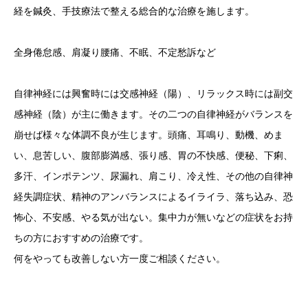
経を鍼灸、手技療法で整える総合的な治療を施します。
全身倦怠感、肩凝り腰痛、不眠、不定愁訴など
自律神経には興奮時には交感神経（陽）、リラックス時には副交
感神経（陰）が主に働きます。その二つの自律神経がバランスを
崩せば様々な体調不良が生じます。頭痛、耳鳴り、動機、めま
い、息苦しい、腹部膨満感、張り感、胃の不快感、便秘、下痢、
多汗、インポテンツ、尿漏れ、肩こり、冷え性、その他の自律神
経失調症状、精神のアンバランスによるイライラ、落ち込み、恐
怖心、不安感、やる気が出ない。集中力が無いなどの症状をお持
ちの方におすすめの治療です。
何をやっても改善しない方一度ご相談ください。