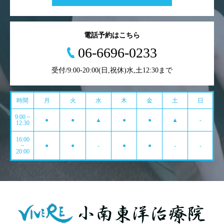
電話予約はこちら
06-6696-0233
受付/9:00-20:00(日,祝休)水,土12:30まで
時間
月
火
水
木
金
土
日
9:00 ~
●
●
▲
●
●
▲
-
12:30
16:00
~
●
●
-
●
●
-
-
20:00