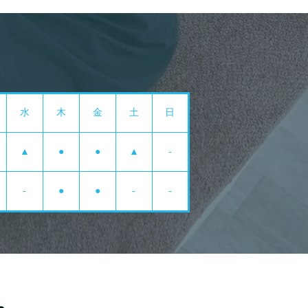
水
木
金
土
日
▲
●
●
▲
-
-
●
●
-
-