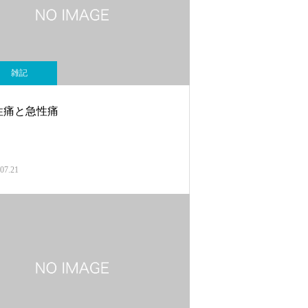
雑記
性痛と急性痛
07.21