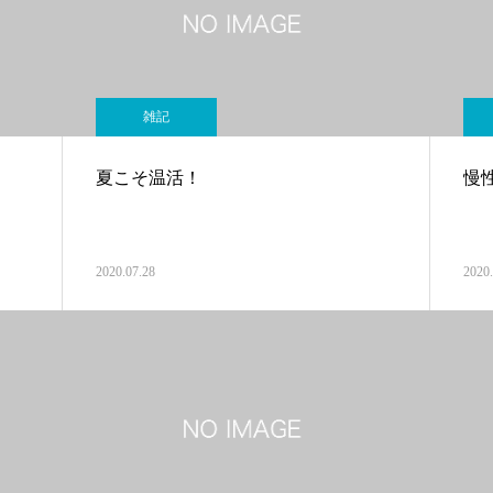
雑記
夏こそ温活！
慢
2020.07.28
2020.