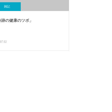
雑記
奇跡の健康のツボ」
07.02