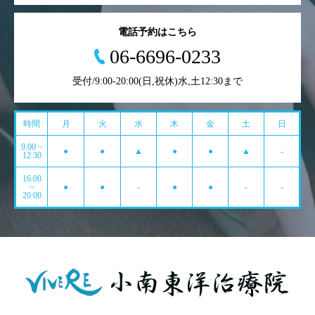
電話予約はこちら
06-6696-0233
受付/9:00-20:00(日,祝休)水,土12:30まで
時間
月
火
水
木
金
土
日
9:00 ~
●
●
▲
●
●
▲
-
12:30
16:00
~
●
●
-
●
●
-
-
20:00