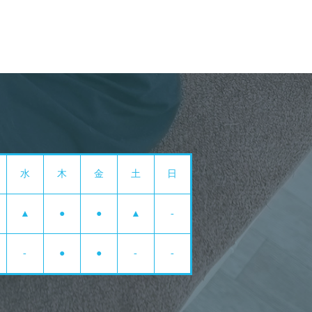
水
木
金
土
日
▲
●
●
▲
-
-
●
●
-
-