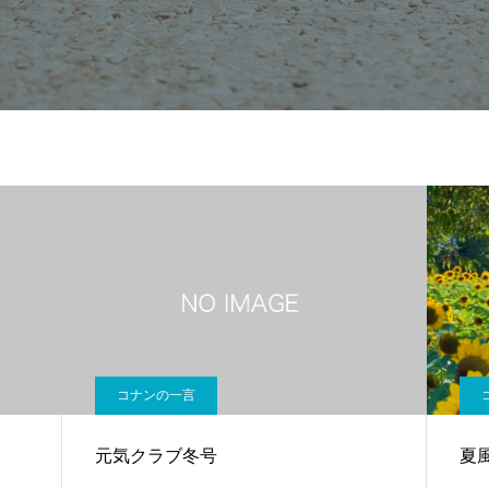
コナンの一言
元気クラブ冬号
夏