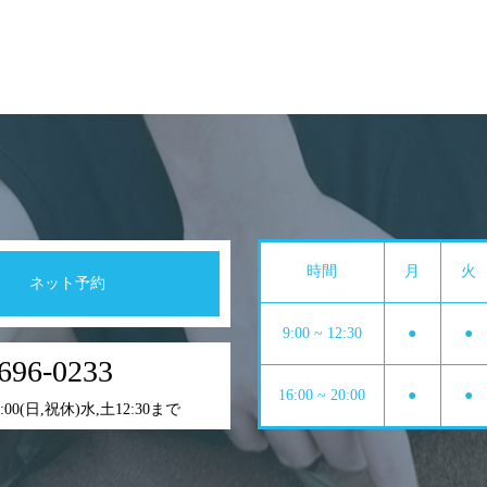
時間
月
火
ネット予約
9:00 ~ 12:30
●
●
696-0233
16:00 ~ 20:00
●
●
0:00(日,祝休)水,土12:30まで