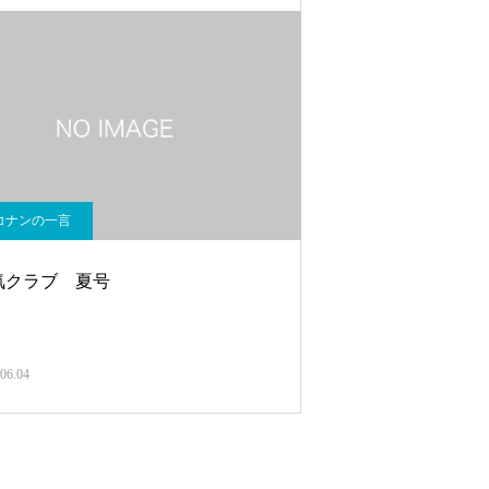
コナンの一言
気クラブ 夏号
06.04