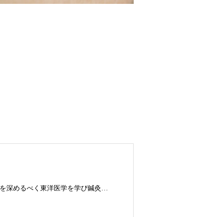
鍼灸師。体育大学出身。フィットネストレーナーとして10年勤務。さらに探求を深めるべく東洋医学を学び鍼灸師に転身。治療歴20年。体の整体治療、食いしばり改善治療、その他顔鍼など様々な症状の施術に日々、奔走しております。