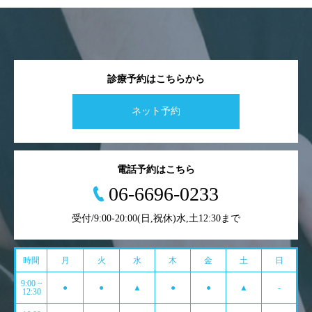
診療予約はこちらから
ネット予約
電話予約はこちら
06-6696-0233
受付/9:00-20:00(日,祝休)水,土12:30まで
時間
月
火
水
木
金
土
日
9:00 ~
●
●
▲
●
●
▲
-
12:30