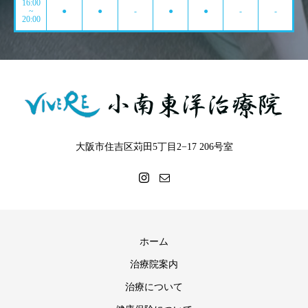
16:00
~
●
●
-
●
●
-
-
20:00
大阪市住吉区苅田5丁目2−17 206号室
ホーム
治療院案内
治療について