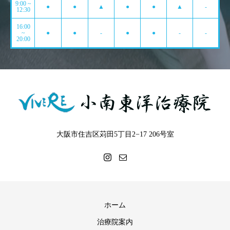
9:00 ~
●
●
▲
●
●
▲
-
12:30
16:00
~
●
●
-
●
●
-
-
20:00
大阪市住吉区苅田5丁目2−17 206号室
ホーム
治療院案内