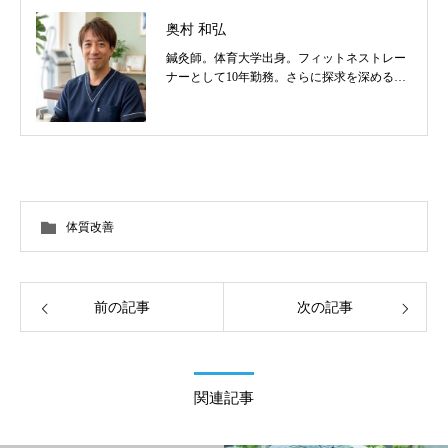
奥村 和弘
鍼灸師。体育大学出身。フィットネストレー
ナーとして10年勤務。さらに探求を深めるべ
く東洋医学を学び鍼灸師に転身。治療歴20
年。体の整体治療、食いしばり改善治療、そ
の他顔鍼など様々な症状の施術に日々、奔走
しております。
体質改善
前の記事
次の記事
関連記事