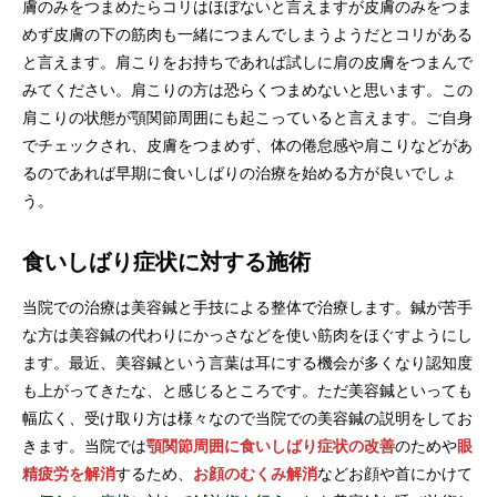
膚のみをつまめたらコリはほぼないと言えますが皮膚のみをつま
めず皮膚の下の筋肉も一緒につまんでしまうようだとコリがある
と言えます。肩こりをお持ちであれば試しに肩の皮膚をつまんで
みてください。肩こりの方は恐らくつまめないと思います。この
肩こりの状態が顎関節周囲にも起こっていると言えます。ご自身
でチェックされ、皮膚をつまめず、体の倦怠感や肩こりなどがあ
るのであれば早期に食いしばりの治療を始める方が良いでしょ
う。
食いしばり症状に対する施術
当院での治療は美容鍼と手技による整体で治療します。鍼が苦手
な方は美容鍼の代わりにかっさなどを使い筋肉をほぐすようにし
ます。最近、美容鍼という言葉は耳にする機会が多くなり認知度
も上がってきたな、と感じるところです。ただ美容鍼といっても
幅広く、受け取り方は様々なので当院での美容鍼の説明をしてお
きます。当院では
顎関節周囲に食いしばり症状の改善
のためや
眼
精疲労を解消
するため、
お顔のむくみ解消
などお顔や首にかけて