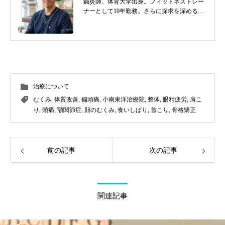
鍼灸師。体育大学出身。フィットネストレー
ナーとして10年勤務。さらに探求を深めるべ
く東洋医学を学び鍼灸師に転身。治療歴20
年。体の整体治療、食いしばり改善治療、そ
の他顔鍼など様々な症状の施術に日々、奔走
しております。
治療について
むくみ
,
体質改善
,
偏頭痛
,
小南東洋治療院
,
整体
,
眼精疲労
,
肩こ
り
,
頭痛
,
顎関節症
,
顔のむくみ
,
食いしばり
,
首こり
,
骨格矯正
前の記事
次の記事
関連記事