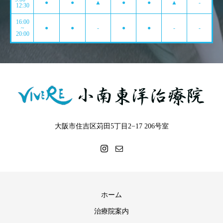
●
●
▲
●
●
▲
-
12:30
16:00
~
●
●
-
●
●
-
-
20:00
大阪市住吉区苅田5丁目2−17 206号室
ホーム
治療院案内