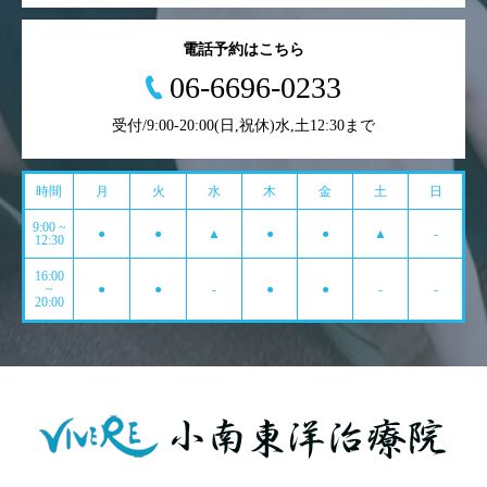
電話予約はこちら
06-6696-0233
受付/9:00-20:00(日,祝休)水,土12:30まで
時間
月
火
水
木
金
土
日
9:00 ~
●
●
▲
●
●
▲
-
12:30
16:00
~
●
●
-
●
●
-
-
20:00