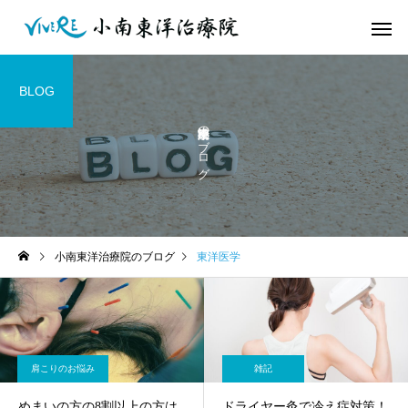
BLOG
小南東洋治療院のブログ
小南東洋治療院のブログ
東洋医学
肩こりのお悩み
雑記
めまいの方の8割以上の方は
ドライヤー灸で冷え症対策！