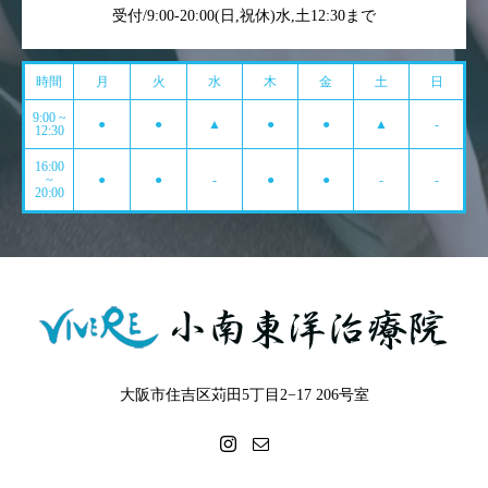
受付/9:00-20:00(日,祝休)水,土12:30まで
時間
月
火
水
木
金
土
日
9:00 ~
●
●
▲
●
●
▲
-
12:30
16:00
~
●
●
-
●
●
-
-
20:00
大阪市住吉区苅田5丁目2−17 206号室