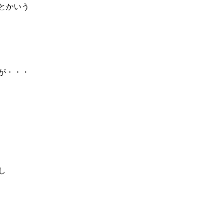
とかいう
が・・・
し