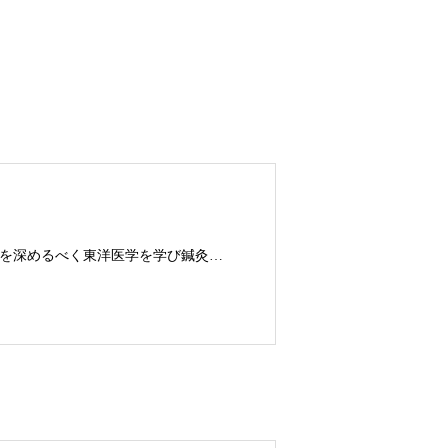
鍼灸師。体育大学出身。フィットネストレーナーとして10年勤務。さらに探求を深めるべく東洋医学を学び鍼灸師に転身。治療歴20年。体の整体治療、食いしばり改善治療、その他顔鍼など様々な症状の施術に日々、奔走しております。