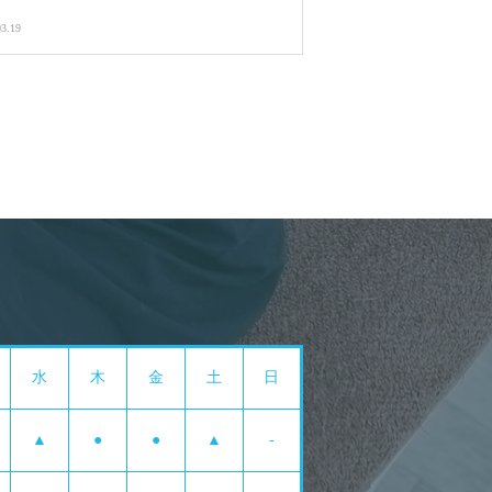
03.19
水
木
金
土
日
▲
●
●
▲
-