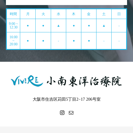
時間
月
火
水
木
金
土
日
9:00 ~
●
●
▲
●
●
▲
-
12:30
16:00
~
●
●
-
●
●
-
-
20:00
大阪市住吉区苅田5丁目2−17 206号室