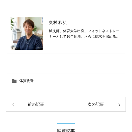
奥村 和弘
鍼灸師。体育大学出身。フィットネストレー
ナーとして10年勤務。さらに探求を深めるべ
く東洋医学を学び鍼灸師に転身。治療歴20
年。体の整体治療、食いしばり改善治療、そ
の他顔鍼など様々な症状の施術に日々、奔走
しております。
体質改善
前の記事
次の記事
関連記事