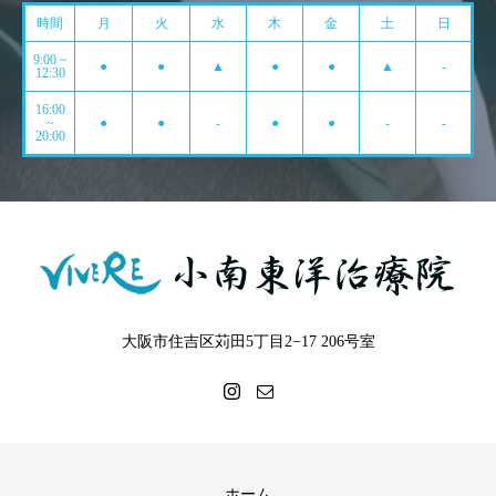
時間
月
火
水
木
金
土
日
9:00 ~
●
●
▲
●
●
▲
-
12:30
16:00
~
●
●
-
●
●
-
-
20:00
大阪市住吉区苅田5丁目2−17 206号室
ホーム