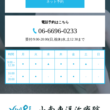
ネット予約
電話予約はこちら
06-6696-0233
受付/9:00-20:00(日,祝休)水,土12:30まで
時間
月
火
水
木
金
土
日
9:00 ~
●
●
▲
●
●
▲
-
12:30
16:00
~
●
●
-
●
●
-
-
20:00