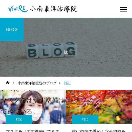
BLOG
小南東洋治療院のブログ
雑記
雑記
雑記
マスクをはずす準備はできて
秋は乾燥の季節！水分摂取を