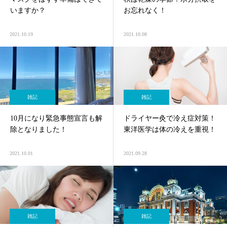
いますか？
お忘れなく！
2021.10.19
2021.10.08
雑記
雑記
10月になり緊急事態宣言も解
ドライヤー灸で冷え症対策！
除となりました！
東洋医学は体の冷えを重視！
2021.10.01
2021.09.28
雑記
雑記