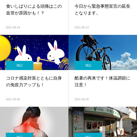
食いしばりによる頭痛はこの
今日から緊急事態宣言の延長
血管が原因かも！？
となります。
2021.09.24
2021.09.13
雑記
雑記
コロナ感染対策とともに自身
酷暑の再来です！体温調節に
の免疫力アップも！
注意！
2021.09.06
2021.08.26