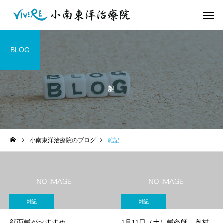
BLOG
小南東洋治療院のブログ
雑記
雑記
雑記
顔面鍼がおすすめ
1月11日（土）鍼灸師 奥村