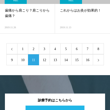
雑記
雑記
歯痛から肩こり？肩こりから
これからはお灸が効果的！
歯痛？
2019.11.26
2019.11.13
1
2
3
4
5
6
7
8
9
10
11
12
13
14
15
16
診療予約はこちらから