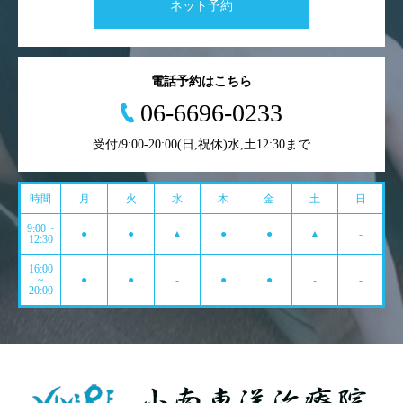
ネット予約
電話予約はこちら
06-6696-0233
受付/9:00-20:00(日,祝休)水,土12:30まで
時間
月
火
水
木
金
土
日
9:00 ~
●
●
▲
●
●
▲
-
12:30
16:00
~
●
●
-
●
●
-
-
20:00