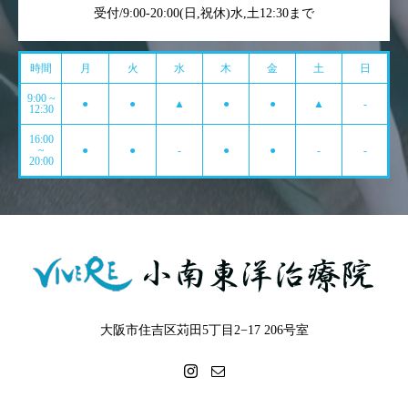
受付/9:00-20:00(日,祝休)水,土12:30まで
時間
月
火
水
木
金
土
日
9:00 ~
●
●
▲
●
●
▲
-
12:30
16:00
~
●
●
-
●
●
-
-
20:00
大阪市住吉区苅田5丁目2−17 206号室