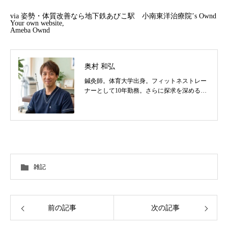
via
姿勢・体質改善なら地下鉄あびこ駅 小南東洋治療院’s Ownd
Your own website,
Ameba Ownd
奥村 和弘
鍼灸師。体育大学出身。フィットネストレー
ナーとして10年勤務。さらに探求を深めるべ
く東洋医学を学び鍼灸師に転身。治療歴20
年。体の整体治療、食いしばり改善治療、そ
の他顔鍼など様々な症状の施術に日々、奔走
しております。
雑記
前の記事
次の記事