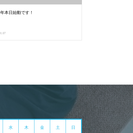
19年本日始動です！
01.07
水
木
金
土
日