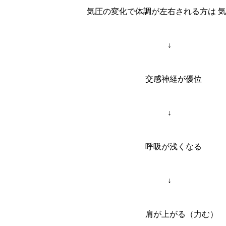
気圧の変化で体調が左右される方
↓
交感神経が優
↓
呼吸が浅くなる
↓
肩が上がる（