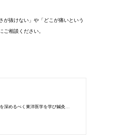
さが抜けない」や「どこが痛いという
にご相談ください。
鍼灸師。体育大学出身。フィットネストレーナーとして10年勤務。さらに探求を深めるべく東洋医学を学び鍼灸師に転身。治療歴20年。体の整体治療、食いしばり改善治療、その他顔鍼など様々な症状の施術に日々、奔走しております。