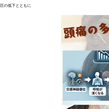
は 気圧の低下とともに
位
力む）