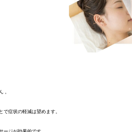
まる
ん 。
とで症状の軽減は望めます。
サージが効果的です 。