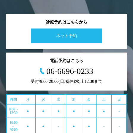
診療予約はこちらから
ネット予約
電話予約はこちら
06-6696-0233
受付/9:00-20:00(日,祝休)水,土12:30まで
時間
月
火
水
木
金
土
日
9:00 ~
●
●
▲
●
●
▲
-
12:30
16:00
~
●
●
-
●
●
-
-
20:00