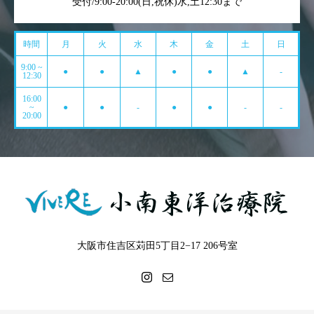
受付/9:00-20:00(日,祝休)水,土12:30まで
時間
月
火
水
木
金
土
日
9:00 ~
●
●
▲
●
●
▲
-
12:30
16:00
~
●
●
-
●
●
-
-
20:00
大阪市住吉区苅田5丁目2−17 206号室