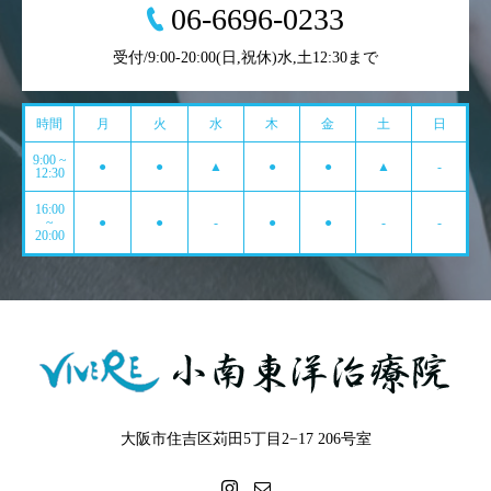
06-6696-0233
受付/9:00-20:00(日,祝休)水,土12:30まで
時間
月
火
水
木
金
土
日
9:00 ~
●
●
▲
●
●
▲
-
12:30
16:00
~
●
●
-
●
●
-
-
20:00
大阪市住吉区苅田5丁目2−17 206号室