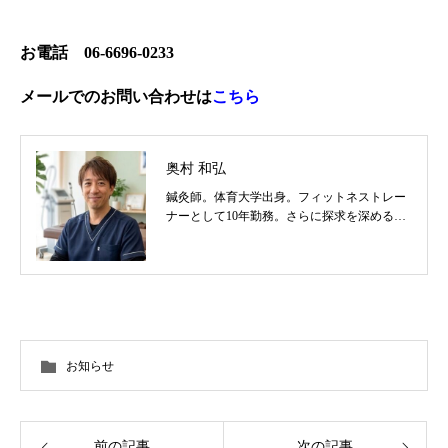
お電話
06-6696-0233
メールでのお問い合わせは
こちら
奥村 和弘
鍼灸師。体育大学出身。フィットネストレー
ナーとして10年勤務。さらに探求を深めるべ
く東洋医学を学び鍼灸師に転身。治療歴20
年。体の整体治療、食いしばり改善治療、そ
の他顔鍼など様々な症状の施術に日々、奔走
しております。
お知らせ
前の記事
次の記事