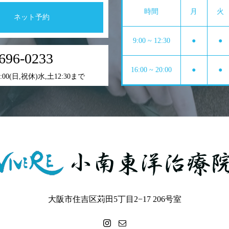
時間
月
火
ネット予約
9:00 ~ 12:30
●
●
696-0233
16:00 ~ 20:00
●
●
0:00(日,祝休)水,土12:30まで
大阪市住吉区苅田5丁目2−17 206号室