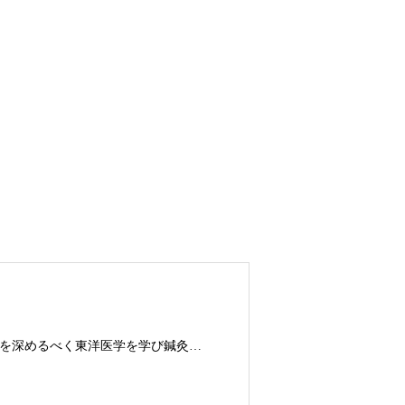
鍼灸師。体育大学出身。フィットネストレーナーとして10年勤務。さらに探求を深めるべく東洋医学を学び鍼灸師に転身。治療歴20年。体の整体治療、食いしばり改善治療、その他顔鍼など様々な症状の施術に日々、奔走しております。