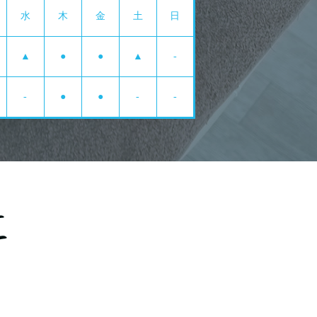
水
木
金
土
日
▲
●
●
▲
-
-
●
●
-
-