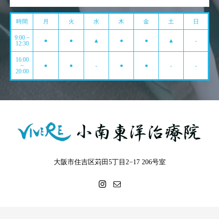
時間
月
火
水
木
金
土
日
9:00 ~
●
●
▲
●
●
▲
-
12:30
16:00
~
●
●
-
●
●
-
-
20:00
大阪市住吉区苅田5丁目2−17 206号室