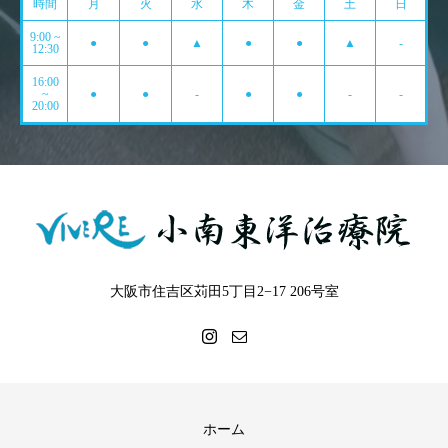
時間
月
火
水
木
金
土
日
9:00 ~
●
●
▲
●
●
▲
-
12:30
16:00
~
●
●
-
●
●
-
-
20:00
大阪市住吉区苅田5丁目2−17 206号室
ホーム