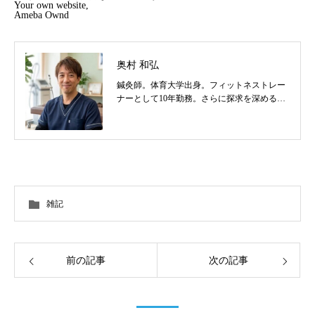
Your own website,
Ameba Ownd
奥村 和弘
鍼灸師。体育大学出身。フィットネストレー
ナーとして10年勤務。さらに探求を深めるべ
く東洋医学を学び鍼灸師に転身。治療歴20
年。体の整体治療、食いしばり改善治療、そ
の他顔鍼など様々な症状の施術に日々、奔走
しております。
雑記
前の記事
次の記事