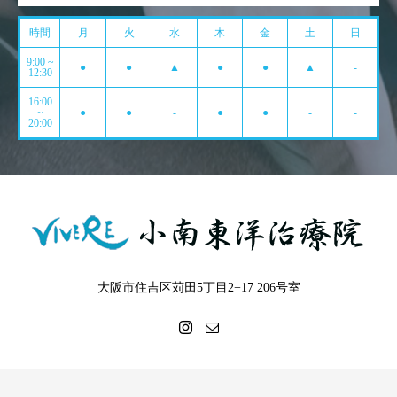
時間
月
火
水
木
金
土
日
9:00 ~
●
●
▲
●
●
▲
-
12:30
16:00
~
●
●
-
●
●
-
-
20:00
大阪市住吉区苅田5丁目2−17 206号室