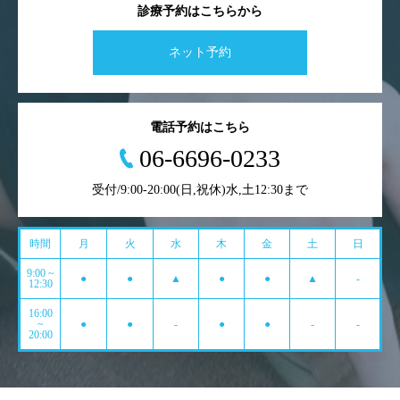
診療予約はこちらから
ネット予約
電話予約はこちら
06-6696-0233
受付/9:00-20:00(日,祝休)水,土12:30まで
時間
月
火
水
木
金
土
日
9:00 ~
●
●
▲
●
●
▲
-
12:30
16:00
~
●
●
-
●
●
-
-
20:00