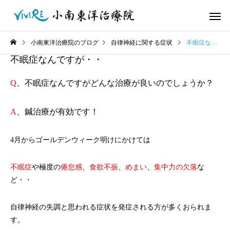
小南東洋治療院のブログ
自律神経に関する症状
不眠症なんですが・・
不眠症なんですが・・
Q
、不眠症なんですがどんな治療が良いのでしょうか？
A
、鍼治療が有効です！
4月からゴールデンウィーク明けにかけては
不眠症
や極度の
倦怠感
、
食欲不振
、
めまい
、
集中力の欠落
な
ど・・
自律神経の失調と思われる症状を発症される方が多くおられま
す。