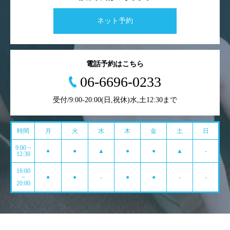
ネット予約
電話予約はこちら
06-6696-0233
受付/9:00-20:00(日,祝休)水,土12:30まで
時間
月
火
水
木
金
土
日
9:00 ~
●
●
▲
●
●
▲
-
12:30
16:00
~
●
●
-
●
●
-
-
20:00