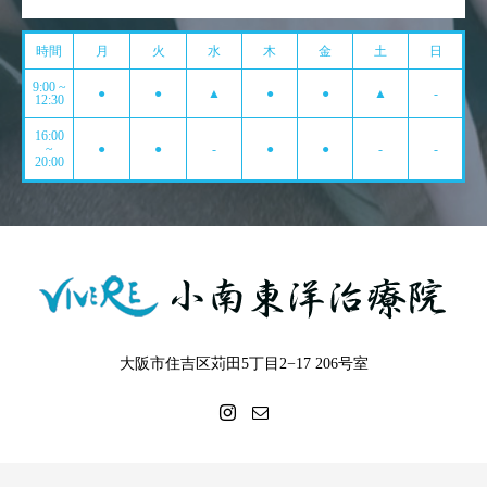
時間
月
火
水
木
金
土
日
9:00 ~
●
●
▲
●
●
▲
-
12:30
16:00
~
●
●
-
●
●
-
-
20:00
大阪市住吉区苅田5丁目2−17 206号室