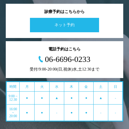
診療予約はこちらから
ネット予約
電話予約はこちら
06-6696-0233
受付/9:00-20:00(日,祝休)水,土12:30まで
時間
月
火
水
木
金
土
日
9:00 ~
●
●
▲
●
●
▲
-
12:30
16:00
~
●
●
-
●
●
-
-
20:00