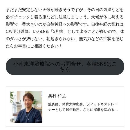
まだまだ安定しない天候が続きそうですが、その日の気温などを
必ずチェックし着る服などに注意しましょう。天候が体に与える
影響で一番大きいのが自律神経への影響です。自律神経の乱れは
GW明け以降、いわゆる「5月病」として出ることが多いので、体
のダルさが抜けない、朝起きられない、無気力などの症状を感じ
たらお早目にご相談ください！
小南東洋治療院へのお問合せ、各種SNSはこ
ちら
奥村 和弘
鍼灸師。体育大学出身。フィットネストレー
ナーとして10年勤務。さらに探求を深めるべ
く東洋医学を学び鍼灸師に転身。治療歴20
年。体の整体治療、食いしばり改善治療、そ
の他顔鍼など様々な症状の施術に日々、奔走