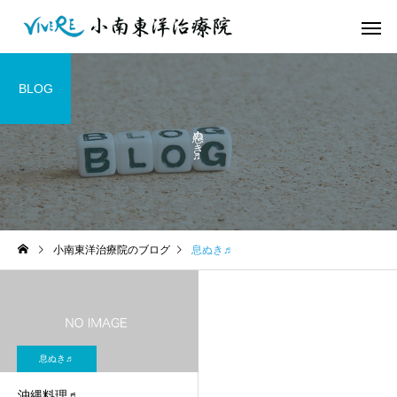
BLOG
息ぬき♬
小南東洋治療院のブログ
息ぬき♬
息ぬき♬
沖縄料理♬