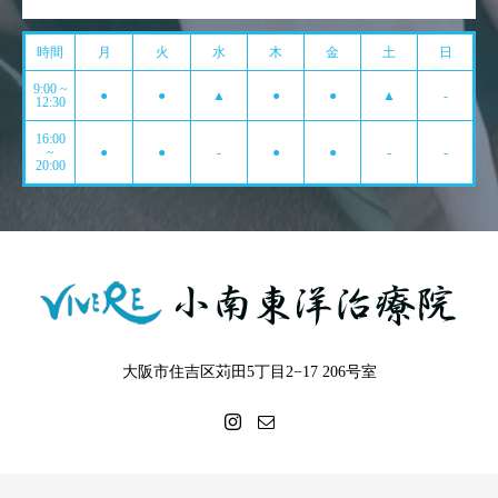
時間
月
火
水
木
金
土
日
9:00 ~
●
●
▲
●
●
▲
-
12:30
16:00
~
●
●
-
●
●
-
-
20:00
大阪市住吉区苅田5丁目2−17 206号室