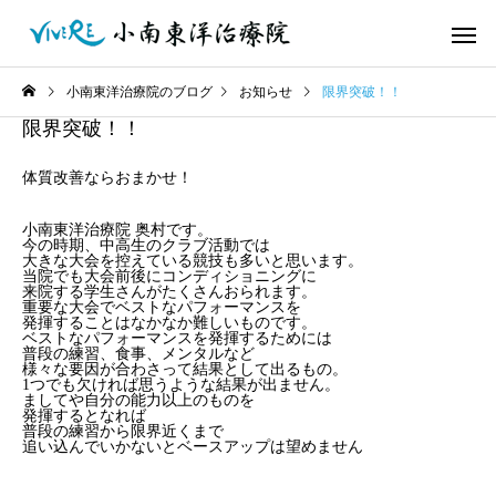
小南東洋治療院のブログ
お知らせ
限界突破！！
限界突破！！
体質改善ならおまかせ！
小南東洋治療院 奥村です。
今の時期、中高生のクラブ活動では
大きな大会を控えている競技も多いと思います。
当院でも大会前後にコンディショニングに
来院する学生さんがたくさんおられます。
重要な大会でベストなパフォーマンスを
発揮することはなかなか難しいものです。
ベストなパフォーマンスを発揮するためには
普段の練習、食事、メンタルなど
様々な要因が合わさって結果として出るもの。
1つでも欠ければ思うような結果が出ません。
ましてや自分の能力以上のものを
発揮するとなれば
普段の練習から限界近くまで
追い込んでいかないとベースアップは望めません