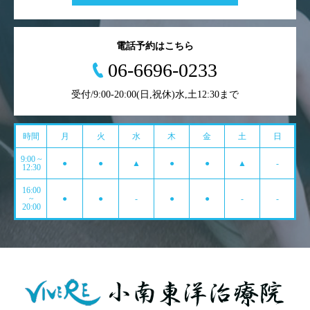
電話予約はこちら
06-6696-0233
受付/9:00-20:00(日,祝休)水,土12:30まで
時間
月
火
水
木
金
土
日
9:00 ~
●
●
▲
●
●
▲
-
12:30
16:00
~
●
●
-
●
●
-
-
20:00