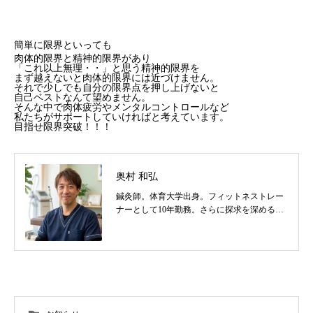
簡単に限界といっても
肉体的限界と精神的限界があり
「これ以上無理・・」と思う精神的限界を
まず越えないと肉体的限界には近づけません。
それで少しでも自分の限界点を押し上げないと
自己ベストなんて望めません。
そんな中で肉体疲労やメンタルコントロールなど
私たちがサポートしていければと考えています。
目指せ限界突破！！！
奥村 和弘
鍼灸師。体育大学出身。フィットネストレー
ナーとして10年勤務。さらに探求を深めるべ
く東洋医学を学び鍼灸師に転身。治療歴20
年。体の整体治療、食いしばり改善治療、そ
の他顔鍼など様々な症状の施術に日々、奔走
しております。