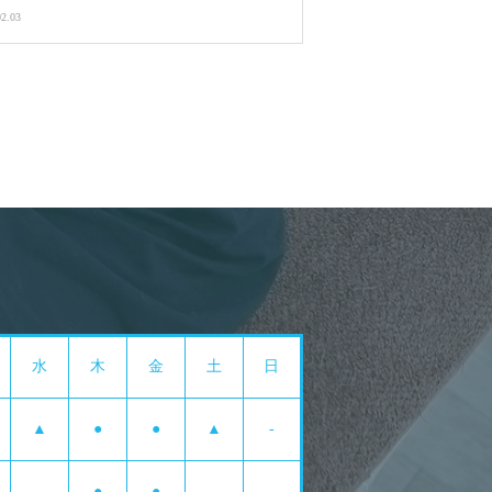
02.03
水
木
金
土
日
▲
●
●
▲
-
-
●
●
-
-