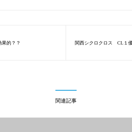
効果的？？
関西シクロクロス CL１
関連記事