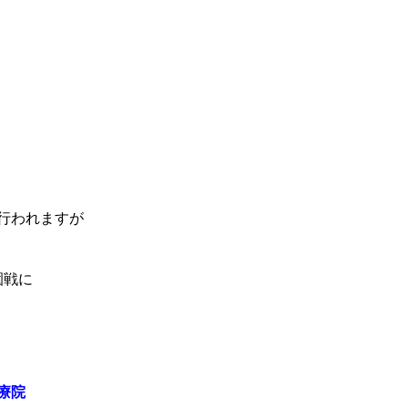
行われますが
園戦に
療院