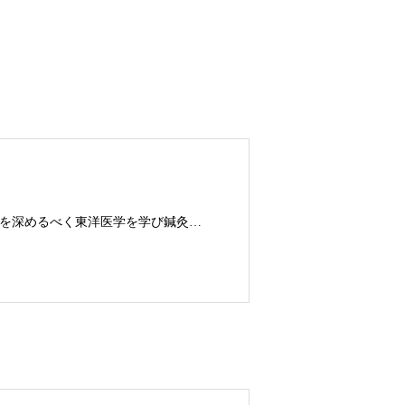
鍼灸師。体育大学出身。フィットネストレーナーとして10年勤務。さらに探求を深めるべく東洋医学を学び鍼灸師に転身。治療歴20年。体の整体治療、食いしばり改善治療、その他顔鍼など様々な症状の施術に日々、奔走しております。