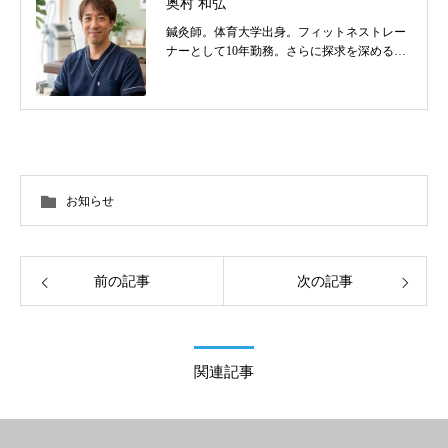
奥村 和弘
鍼灸師。体育大学出身。フィットネストレー
ナーとして10年勤務。さらに探求を深めるべ
く東洋医学を学び鍼灸師に転身。治療歴20
年。体の整体治療、食いしばり改善治療、そ
の他顔鍼など様々な症状の施術に日々、奔走
しております。
お知らせ
前の記事
次の記事
関連記事