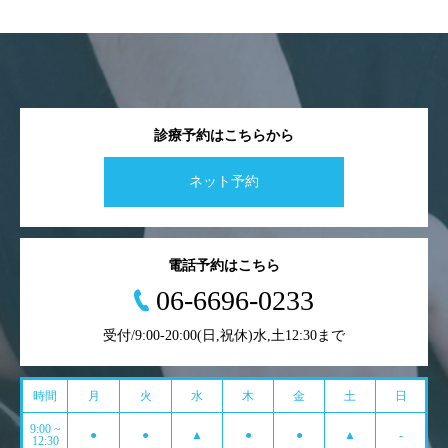
診療予約はこちらから
ネット予約
電話予約はこちら
06-6696-0233
受付/9:00-20:00(日,祝休)水,土12:30まで
時間
月
火
水
木
金
土
日
9:00 ~
●
●
▲
●
●
▲
-
12:30