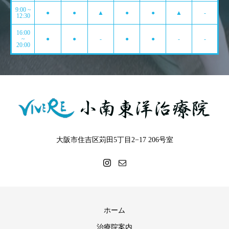
9:00 ~
●
●
▲
●
●
▲
-
12:30
16:00
~
●
●
-
●
●
-
-
20:00
大阪市住吉区苅田5丁目2−17 206号室
ホーム
治療院案内