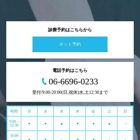
診療予約はこちらから
ネット予約
電話予約はこちら
06-6696-0233
受付/9:00-20:00(日,祝休)水,土12:30まで
時間
月
火
水
木
金
土
日
9:00 ~
●
●
▲
●
●
▲
-
12:30
16:00
~
●
●
-
●
●
-
-