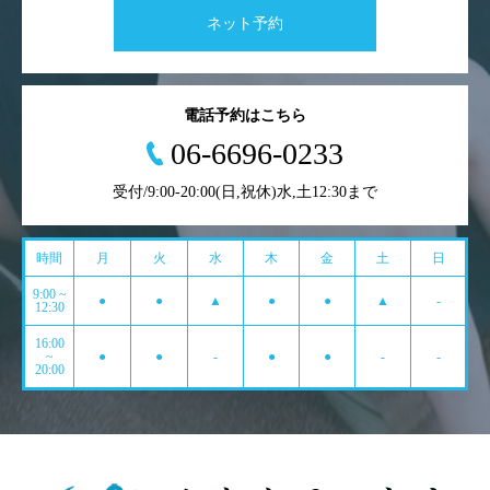
ネット予約
電話予約はこちら
06-6696-0233
受付/9:00-20:00(日,祝休)水,土12:30まで
時間
月
火
水
木
金
土
日
9:00 ~
●
●
▲
●
●
▲
-
12:30
16:00
~
●
●
-
●
●
-
-
20:00