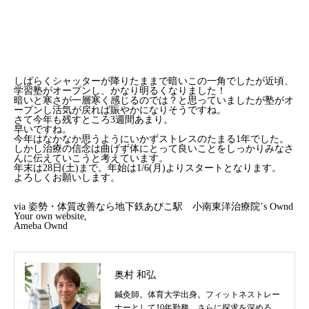
しばらくシャッターが降りたままで暗いこの一角でしたが近頃、
学習塾がオープンし、かなり明るくなりました！
暗いと寒さが一層寒く感じるのでは？と思っていましたが塾がオ
ープンし活気が戻れば賑やかになりそうですね。
さて今年も残すところ3週間あまり。
早いですね。
今年はなかなか思うようにいかずストレスのたまる1年でした。
しかし治療の信念は曲げず体にとって良いことをしっかりみなさ
んに伝えていこうと考えています。
年末は28日(土)まで。年始は1/6(月)よりスタートとなります。
よろしくお願いします。
via
姿勢・体質改善なら地下鉄あびこ駅 小南東洋治療院’s Ownd
Your own website,
Ameba Ownd
奥村 和弘
鍼灸師。体育大学出身。フィットネストレー
ナーとして10年勤務。さらに探求を深めるべ