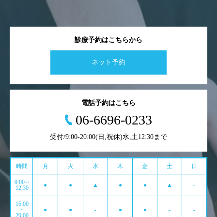
診療予約はこちらから
ネット予約
電話予約はこちら
06-6696-0233
受付/9:00-20:00(日,祝休)水,土12:30まで
時間
月
火
水
木
金
土
日
9:00 ~
●
●
▲
●
●
▲
-
12:30
16:00
~
●
●
-
●
●
-
-
20:00